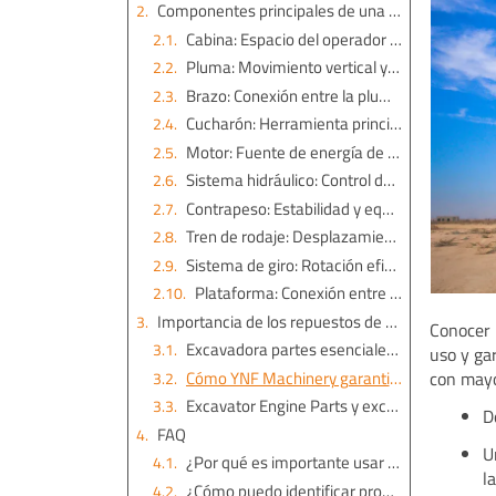
Componentes principales de una excavadora
Cabina: Espacio del operador y su importancia
Pluma: Movimiento vertical y extensión
Brazo: Conexión entre la pluma y el cucharón
Cucharón: Herramienta principal para excavar
Motor: Fuente de energía de la excavadora
Sistema hidráulico: Control de movimientos clave
Contrapeso: Estabilidad y equilibrio
Tren de rodaje: Desplazamiento de la máquina
Sistema de giro: Rotación eficiente
Plataforma: Conexión entre partes superiores e inferiores
Importancia de los repuestos de calidad en excavadoras
Conocer 
Excavadora partes esenciales y su impacto en el rendimiento
uso y ga
Cómo YNF Machinery garantiza calidad en sus productos
con mayo
Excavator Engine Parts y excavator engine assembly: Soluciones confiables para motores
D
FAQ
U
¿Por qué es importante usar repuestos originales en una excavadora?
l
¿Cómo puedo identificar problemas en el sistema hidráulico?