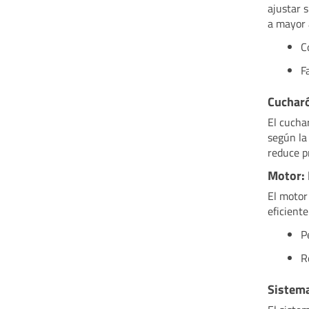
ajustar 
a mayor 
C
F
Cucharó
El cucha
según la
reduce p
Motor: 
El motor
eficient
P
R
Sistema