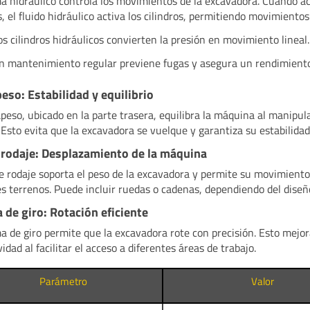
ma hidráulico controla los movimientos de la excavadora. Cuando ac
, el fluido hidráulico activa los cilindros, permitiendo movimientos
os cilindros hidráulicos convierten la presión en movimiento lineal.
n mantenimiento regular previene fugas y asegura un rendimient
eso: Estabilidad y equilibrio
apeso, ubicado en la parte trasera, equilibra la máquina al manipul
 Esto evita que la excavadora se vuelque y garantiza su estabilidad
 rodaje: Desplazamiento de la máquina
de rodaje soporta el peso de la excavadora y permite su movimient
es terrenos. Puede incluir ruedas o cadenas, dependiendo del diseñ
 de giro: Rotación eficiente
ma de giro permite que la excavadora rote con precisión. Esto mejor
idad al facilitar el acceso a diferentes áreas de trabajo.
Parámetro
Valor