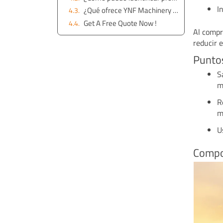
I
¿Qué ofrece YNF Machinery para motores de excavadoras?
Get A Free Quote Now !
Al compr
reducir 
Punto
S
m
R
m
U
Compo