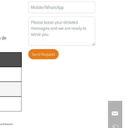
s de
Send Request
Alternative: