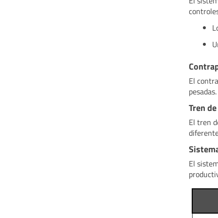
El siste
controles
L
U
Contrap
El contr
pesadas.
Tren de
El tren 
diferent
Sistema
El siste
productiv