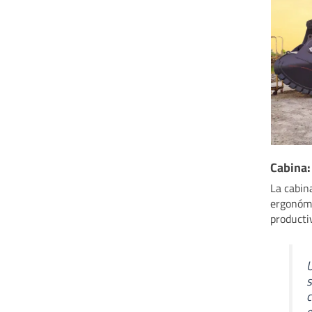
Cabina:
La cabin
ergonómi
producti
U
s
c
e