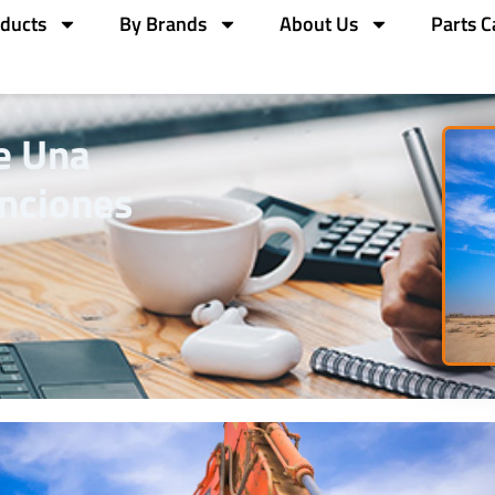
ducts
By Brands
About Us
Parts C
e Una
nciones