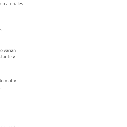
r materiales
.
ño varían
stante y
 Un motor
.