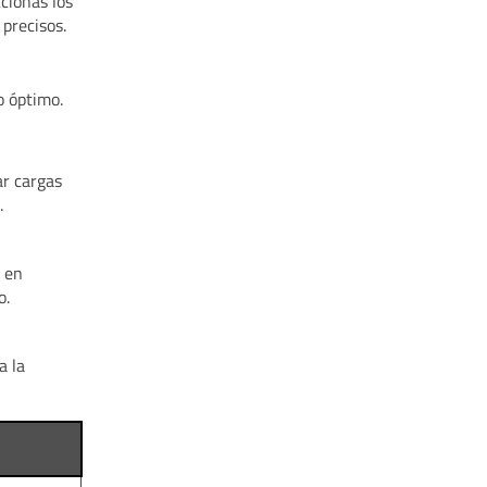
cionas los
 precisos.
o óptimo.
ar cargas
.
o en
o.
a la